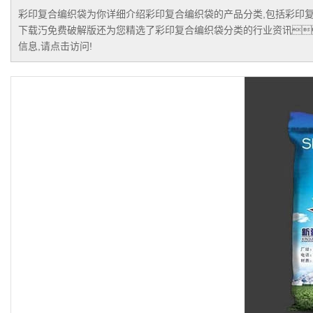
彩印复合编织袋
为你详细介绍
彩印复合编织袋
的产品分类,包括
彩印
下载汅免费破解版还为您精选了
彩印复合编织袋
分类的行业资讯
信息,请点击访问!