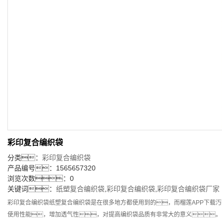
彩印复合编织袋
分类：
彩印复合编织袋
产品编号：1565657320
浏览次数：0
关键词：
纸塑复合编织袋
,
彩印复合编织袋
,
彩印复合编织袋厂家
彩印复合编织袋纸塑复合编织袋是在很多地方都使用到的，而榴莲APP下载
使用性能，增加透气性，对提高编织袋品质有非常大的意义。